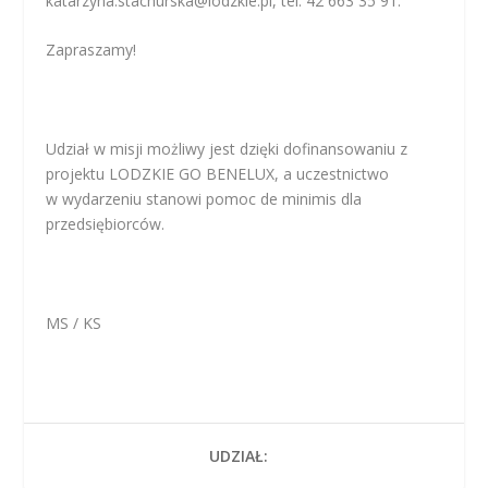
katarzyna.stachurska@lodzkie.pl, tel. 42 663 35 91.
Zapraszamy!
Udział w misji możliwy jest dzięki dofinansowaniu z
projektu LODZKIE GO BENELUX, a uczestnictwo
w wydarzeniu stanowi pomoc de minimis dla
przedsiębiorców.
MS / KS
UDZIAŁ: