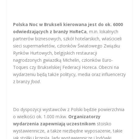
Polska Noc w Brukseli kierowana jest do ok. 6000
odwiedzających z branży HoReCa
, m.in. lokalnych
partnerów biznesowych, szkół hotelarskich, właścicieli
sieci supermarketów, członków Światowego Związku
Rynków Hurtowych, belgijskich restauracji
nagrodzonych gwiazdką Michelin, członków Euro-
Toques czy Brukselskiej Federacji Horeca. Obecni na
wydarzeniu będą także politycy, media oraz influencerzy
z branży
food
.
Do dyspozycji wystawców z Polski będzie powierzchnia
o wielkości ok. 1.000 m.kw.
Organizatorzy
wydarzenia zapewniają uczestnikom
stoisko
wystawiennicze, a także niezbędne wyposażenie, takie
jak stoliki i krzesła, lady wystawiennicze i lodówki.