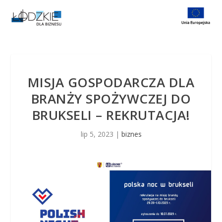
S
k
i
p
t
o
c
o
n
MISJA GOSPODARCZA DLA
t
e
BRANŻY SPOŻYWCZEJ DO
n
t
BRUKSELI – REKRUTACJA!
lip 5, 2023
|
biznes