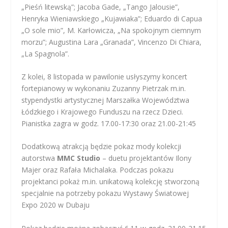
„Pieśń litewską”; Jacoba Gade, „Tango Jalousie”,
Henryka Wieniawskiego „Kujawiaka”; Eduardo di Capua
„O sole mio”, M. Karłowicza, „Na spokojnym ciemnym
morzu”; Augustina Lara „Granada”, Vincenzo Di Chiara,
„La Spagnola”.
Z kolei, 8 listopada w pawilonie usłyszymy koncert
fortepianowy w wykonaniu Zuzanny Pietrzak m.in.
stypendystki artystycznej Marszałka Województwa
Łódzkiego i Krajowego Funduszu na rzecz Dzieci.
Pianistka zagra w godz. 17.00-17:30 oraz 21.00-21:45
Dodatkową atrakcją będzie pokaz mody kolekcji
autorstwa
MMC Studio
– duetu projektantów Ilony
Majer oraz Rafała Michalaka. Podczas pokazu
projektanci pokaż m.in. unikatową kolekcję stworzoną
specjalnie na potrzeby pokazu Wystawy Światowej
Expo 2020 w Dubaju