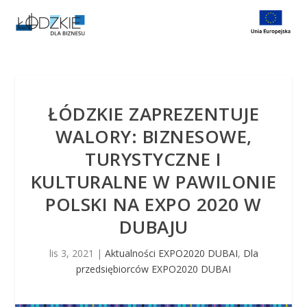
S
k
i
p
t
o
c
o
n
ŁÓDZKIE ZAPREZENTUJE
t
e
WALORY: BIZNESOWE,
n
t
TURYSTYCZNE I
KULTURALNE W PAWILONIE
POLSKI NA EXPO 2020 W
DUBAJU
lis 3, 2021
|
Aktualności EXPO2020 DUBAI
,
Dla
przedsiębiorców EXPO2020 DUBAI